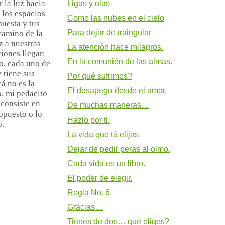
r la luz hacia
Ligas y olas
r los espacios
Como las nubes en el cielo
puesta y tus
Para dejar de traingular
camino de la
z a nuestras
La atención hace milagros.
ciones llegan
En la comunión de las almas.
o, cada uno de
 tiene sus
Por qué sufrimos?
á no es la
El desapego desde el amor.
o, mi pedacito
 consiste en
De muchas maneras…
opuesto o lo
Hazlo por ti.
o.
La vida que tú elijas.
Dejar de pedir peras al olmo.
Cada vida es un libro.
El poder de elegir.
Regla No. 6
Gracias…
Tienes de dos… qué eliges?