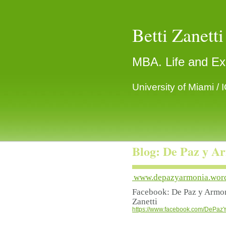
Betti Zanetti
MBA. Life and Ex
University of Miami / 
"Glow, bl
Blog: De Paz y A
www.depazyarmonia.wor
Facebook
: De Paz y Armon
Zanetti
https://www.facebook.com/DePaz