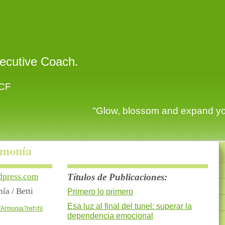
ecutive Coach.
ICF
ossom and expand yourse
rmonía
dpress.com
Títulos de Publicaciones:
ía / Betti
Primero lo primero
Esa luz al final del tunel: superar la
YArmonia?ref=hl
dependencia emocional