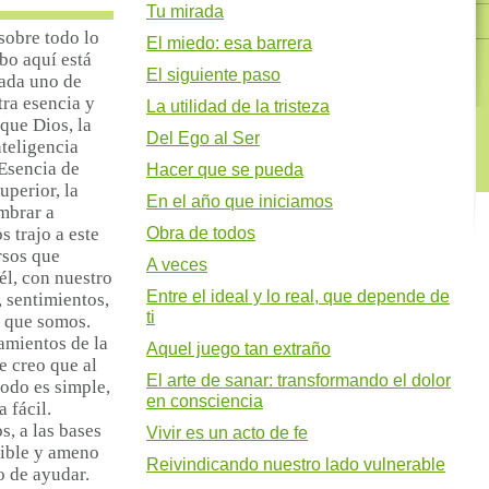
Tu mirada
 sobre todo lo
El miedo: esa barrera
bo aquí está
El siguiente paso
ada uno de
tra esencia y
La utilidad de la tristeza
que Dios, la
Del Ego al Ser
teligencia
 Esencia de
Hacer que se pueda
uperior, la
En el año que iniciamos
mbrar a
s trajo a este
Obra de todos
rsos que
A veces
él, con nuestro
Entre el ideal y lo real, que depende de
 sentimientos,
ti
o que somos.
amientos de la
Aquel juego tan extraño
 creo que al
El arte de sanar: transformando el dolor
todo es simple,
en consciencia
a fácil.
, a las bases
Vivir es un acto de fe
sible y ameno
Reivindicando nuestro lado vulnerable
o de ayudar.